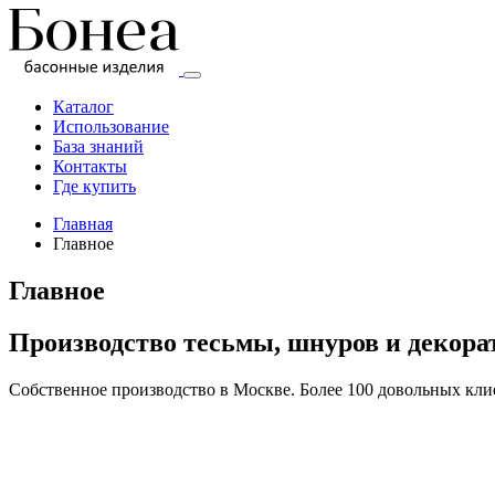
Перейти
к
содержимому
Каталог
Бонеа
Использование
База знаний
Контакты
фабрика
Где купить
басонных
изделий
Главная
Главное
Главное
Производство тесьмы, шнуров и декора
Собственное производство в Москве. Более 100 довольных кли