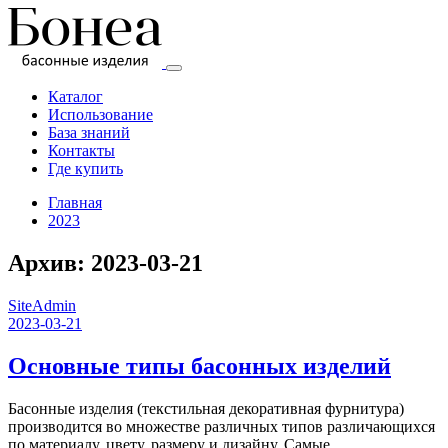
Перейти
к
содержимому
Каталог
Бонеа
Использование
База знаний
Контакты
фабрика
Где купить
басонных
изделий
Главная
2023
Архив: 2023-03-21
SiteAdmin
2023-03-21
Основные типы басонных изделий
Басонные изделия (текстильная декоративная фурнитура)
производится во множестве различных типов различающихся
по материалу, цвету, размеру и дизайну. Самые