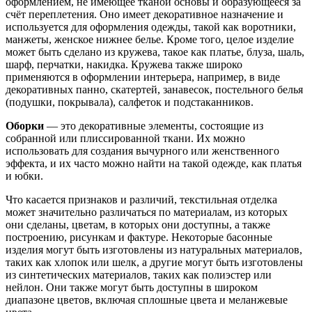
оформлением, не имеющее тканой основы и образующееся за
счёт переплетения. Оно имеет декоративное назначение и
используется для оформления одежды, такой как воротники,
манжеты, женское нижнее белье. Кроме того, целое изделие
может быть сделано из кружева, такое как платье, блуза, шаль,
шарф, перчатки, накидка. Кружева также широко
применяются в оформлении интерьера, например, в виде
декоративных панно, скатертей, занавесок, постельного белья
(подушки, покрывала), салфеток и подстаканников.
Оборки
— это декоративные элементы, состоящие из
собранной или плиссированной ткани. Их можно
использовать для создания вычурного или женственного
эффекта, и их часто можно найти на такой одежде, как платья
и юбки.
Что касается признаков и различий, текстильная отделка
может значительно различаться по материалам, из которых
они сделаны, цветам, в которых они доступны, а также
построению, рисункам и фактуре. Некоторые басонные
изделия могут быть изготовлены из натуральных материалов,
таких как хлопок или шелк, а другие могут быть изготовлены
из синтетических материалов, таких как полиэстер или
нейлон. Они также могут быть доступны в широком
диапазоне цветов, включая сплошные цвета и меланжевые