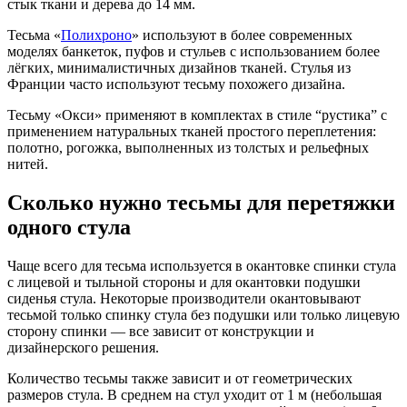
стык ткани и дерева до 14 мм.
Тесьма «
Полихроно
» используют в более современных
моделях банкеток, пуфов и стульев с использованием более
лёгких, минималистичных дизайнов тканей. Стулья из
Франции часто используют тесьму похожего дизайна.
Тесьму «Окси» применяют в комплектах в стиле “рустика” с
применением натуральных тканей простого переплетения:
полотно, рогожка, выполненных из толстых и рельефных
нитей.
Сколько нужно тесьмы для перетяжки
одного стула
Чаще всего для тесьма используется в окантовке спинки стула
с лицевой и тыльной стороны и для окантовки подушки
сиденья стула. Некоторые производители окантовывают
тесьмой только спинку стула без подушки или только лицевую
сторону спинки — все зависит от конструкции и
дизайнерского решения.
Количество тесьмы также зависит и от геометрических
размеров стула. В среднем на стул уходит от 1 м (небольшая