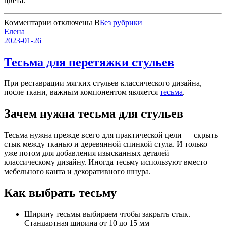
цвета.
к
Комментарии
отключены
В
Без рубрики
записи
Елена
Основные
2023-01-26
типы
басонных
Тесьма для перетяжки стульев
изделий
При реставрации мягких стульев классического дизайна,
после ткани, важным компонентом является
тесьма
.
Зачем нужна тесьма для стульев
Тесьма нужна прежде всего для практической цели — скрыть
стык между тканью и деревянной спинкой стула. И только
уже потом для добавления изысканных деталей
классическому дизайну. Иногда тесьму используют вместо
мебельного канта и декоративного шнура.
Как выбрать тесьму
Ширину тесьмы выбираем чтобы закрыть стык.
Стандартная ширина от 10 до 15 мм