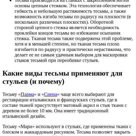
Тесьма производится на станках с закреплением нитей
основы цепным стежком. Эта технология обеспечивает
гибкость и небольшую растяжимость тесьмы, а также
возможность изгиба тесьмы по радиусу на плоскости (в
нескольких различных плоскостях). Оборотной
стороной цепного стежка является необходимость
проклейки концов тесьмы во избежание осыпания
стежка. Тканая тесьма также подвержена этой проблеме,
хотя и в меньшей степени, но тканая тесьма плохо
изгибается по радиусу и практически нерастяжима, что
делает ее не самым удачным выбором для маскировки
стыков тесьмой при переобивке стульев.
Какие виды тесьмы применяют для
стульев (и почему)
Тесьму «
Парма
» и «
Сиена
» чаще всего выбирают для
реставрации итальянских и французских стульев, где в
составе тканей присутствует матовый акрил и стык ткани с
деревом не более 10 мм. Она имеет традиционный
итальянский дизайн.
Тесьму «Мари» используют в стульях, где применены ткани с
блеском и жаккардовым рисунком. Тесьма позволяет закрыть