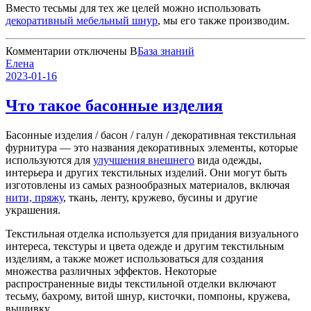
Вместо тесьмы для тех же целей можно использовать
декоративный мебельный шнур
, мы его также производим.
к
Комментарии
отключены
В
База знаний
записи
Елена
Тесьма
2023-01-16
для
перетяжки
Что такое басонные изделия
стульев
Басонные изделия / басон / галун / декоративная текстильная
фурнитура — это названия декоративных элементы, которые
используются для
улучшения внешнего
вида одежды,
интерьера и других текстильных изделий. Они могут быть
изготовлены из самых разнообразных материалов, включая
нити, пряжу
, ткань, ленту, кружево, бусины и другие
украшения.
Текстильная отделка используется для придания визуального
интереса, текстуры и цвета одежде и другим текстильным
изделиям, а также может использоваться для создания
множества различных эффектов. Некоторые
распространенные виды текстильной отделки включают
тесьму, бахрому, витой шнур, кисточки, помпоны, кружева,
вышивку.