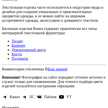
Текстильная отделка часто используется в индустрии моды и
дизайна для создания уникальных и привлекательных
предметов одежды, и ее можно найти на широком
ассортименте одежды, аксессуаров и домашнего текстиля.
Басонные изделия Bonea содержат практически все типы
интерьерной текстильной фурнитуры:
Тесьму
Бахрому
Декоративный шнур
Кисти
Подхваты
к
Комментарии
отключены
В
База знаний
записи
Внимание!
Фотографии на сайте передают оттенки неточно и
Что
служат только для ознакомления. Для точного подбора цвета
такое
изделий пользуйтесь натурными образцами.
басонные
изделия
Канал
ЛС
Паблик
YT
#boneatrim